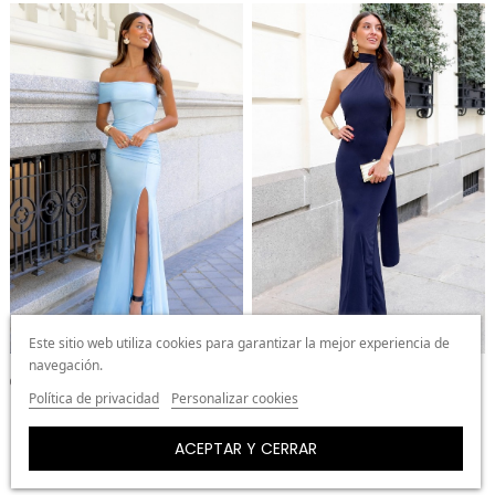
Este sitio web utiliza cookies para garantizar la mejor experiencia de
navegación.
+3
Política de privacidad
Personalizar cookies
Vestido Dyball Azul Celeste
Vestido Zanon Azul Marino
69,99 €
69,99 €
29,99 €
ACEPTAR Y CERRAR