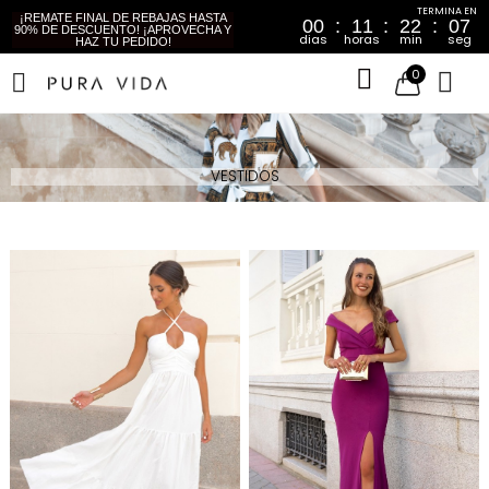
¡REMATE FINAL DE REBAJAS HASTA
00
11
22
03
90% DE DESCUENTO! ¡APROVECHA Y
dias
horas
min
seg
HAZ TU PEDIDO!
0
VESTIDOS