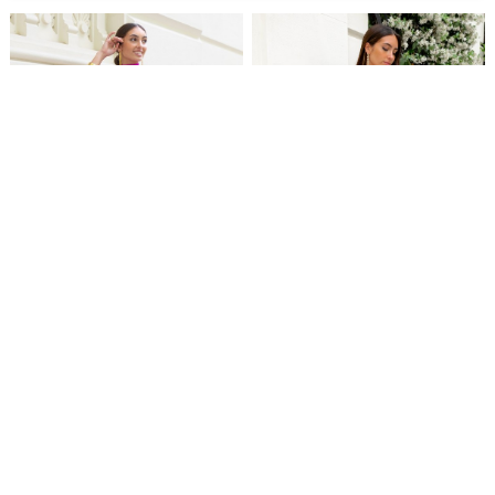
Vestido Samyn Buganvilla
Vestido Troyes Buganvilla
69,99 €
29,99 €
69,99 €
29,99 €