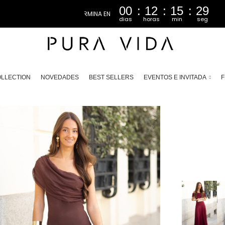
00
12
15
27
dias
horas
min
seg
LLECTION
NOVEDADES
BEST SELLERS
EVENTOS E INVITADA
F