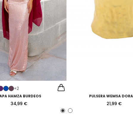
+2
APA HAMZA BURDEOS
PULSERA WEMSA DOR
34,99 €
21,99 €