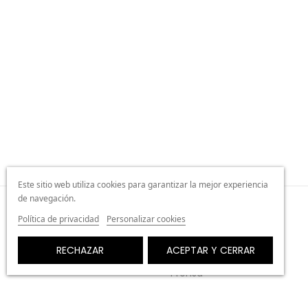
Este sitio web utiliza cookies para garantizar la mejor experiencia
de navegación.
Política de privacidad
Personalizar cookies
ABOUT US
RECHAZAR
ACEPTAR Y CERRAR
Sobre nosotras
Prensa
Influencers