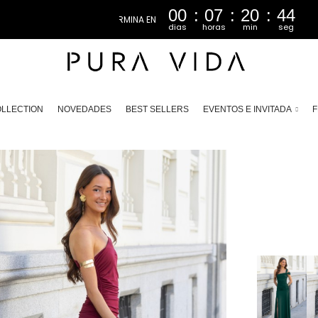
00
07
20
42
dias
horas
min
seg
LLECTION
NOVEDADES
BEST SELLERS
EVENTOS E INVITADA
F