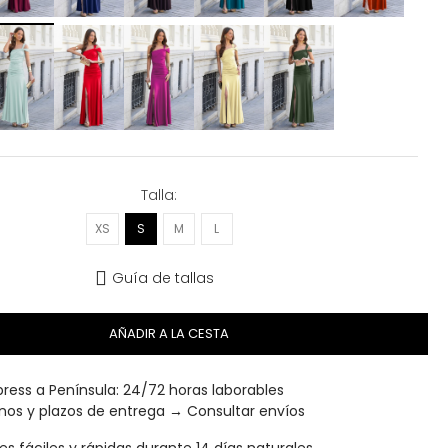
Talla
XS
S
M
L
Guía de tallas
AÑADIR A LA CESTA
ress a Península: 24/72 horas laborables
inos y plazos de entrega →
Consultar envíos
s fáciles y rápidas durante 14 días naturales