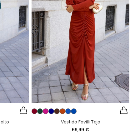
balto
Vestido Favilli Teja
69,99 €