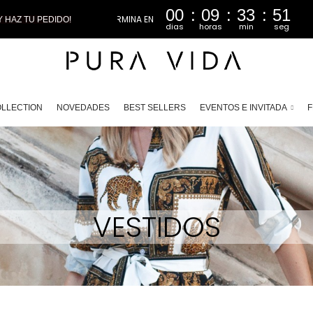
00
09
33
48
 HAZ TU PEDIDO!
dias
horas
min
seg
LLECTION
NOVEDADES
BEST SELLERS
EVENTOS E INVITADA
F
VESTIDOS