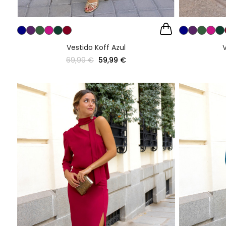
Vestido Koff Azul
V
69,99 €
59,99 €