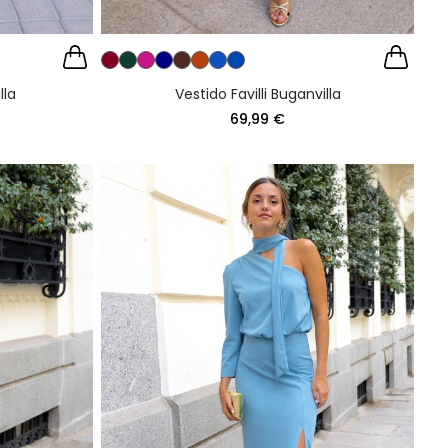
lla
Vestido Favilli Buganvilla
69,99 €