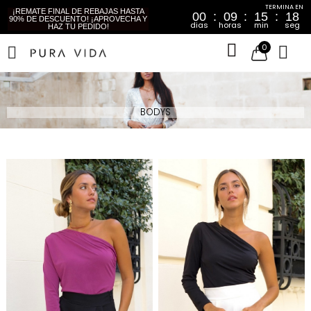
¡REMATE FINAL DE REBAJAS HASTA
00
09
15
17
90% DE DESCUENTO! ¡APROVECHA Y
dias
horas
min
seg
HAZ TU PEDIDO!
0
BODYS