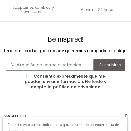
Aceptamos cambios y
Atención 24 horas
devoluciones
Be inspired!
Tenemos mucho que contar y queremos compartirlo contigo.
Suscribirse
Consiento expresamente que me
puedan enviar información. He leído y
acepto la
política de privacidad
ABOUT US
Este sitio web utiliza cookies para garantizar la mejor experiencia de
ATENCIÓN AL CLIENTE
navegación.